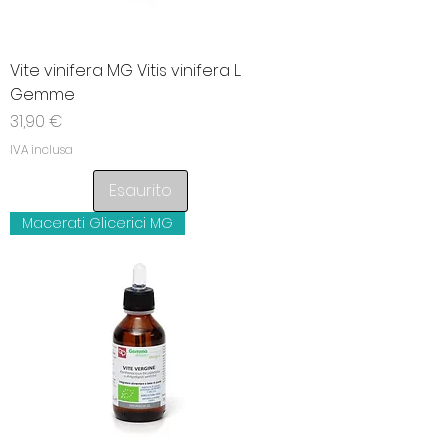
Vite vinifera MG Vitis vinifera L.
Gemme
Prezzo
31,90 €
IVA inclusa
Esaurito
Macerati Glicerici MG