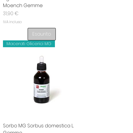
Moench Gemme
Prezzo
31,90 €
IVA inclusa
Esaurito
Macerati Glicerici MG
Sorbo MG Sorbus domestica L.
Gemme