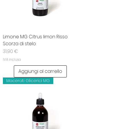
Limone MG Citrus limon Risso
Scorza di stelo
Prezzo
31,90 €
IVA inclusa
Aggiungi al carrello
Macerati Glicerici MG