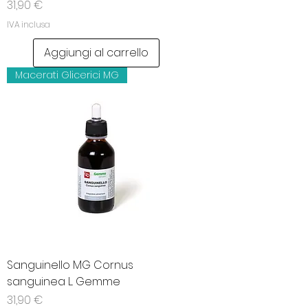
Prezzo
31,90 €
IVA inclusa
Aggiungi al carrello
Macerati Glicerici MG
Sanguinello MG Cornus
sanguinea L. Gemme
Prezzo
31,90 €