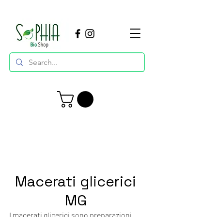
Macerati glicerici
MG
I macerati glicerici sono preparazioni