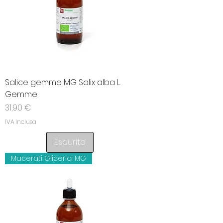
Salice gemme MG Salix alba L.
Gemme
Prezzo
31,90 €
IVA inclusa
Esaurito
Macerati Glicerici MG