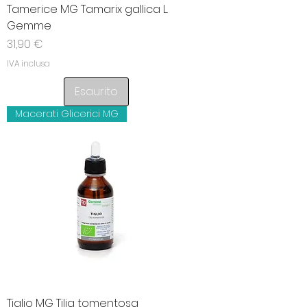
Tamerice MG Tamarix gallica L.
Gemme
Prezzo
31,90 €
IVA inclusa
Esaurito
Macerati Glicerici MG
Tiglio MG Tilia tomentosa