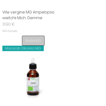
Vite vergine MG Ampelopsis
weitchii Mich. Gemme
Prezzo
31,90 €
IVA inclusa
Esaurito
Macerati Glicerici MG