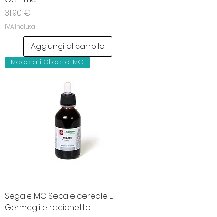
Prezzo
31,90 €
IVA inclusa
Aggiungi al carrello
Macerati Glicerici MG
Segale MG Secale cereale L.
Germogli e radichette