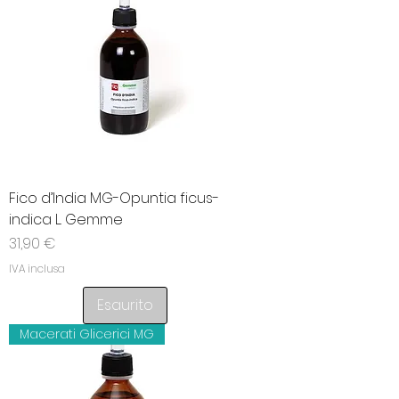
Fico d’India MG-Opuntia ficus-
indica L. Gemme
Prezzo
31,90 €
IVA inclusa
Esaurito
Macerati Glicerici MG