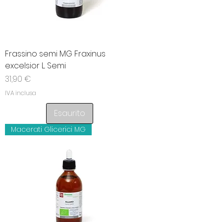
Frassino semi MG Fraxinus
excelsior L. Semi
Prezzo
31,90 €
IVA inclusa
Esaurito
Macerati Glicerici MG