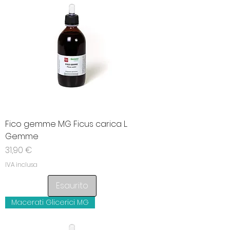
Fico gemme MG Ficus carica L.
Gemme
Prezzo
31,90 €
IVA inclusa
Esaurito
Macerati Glicerici MG