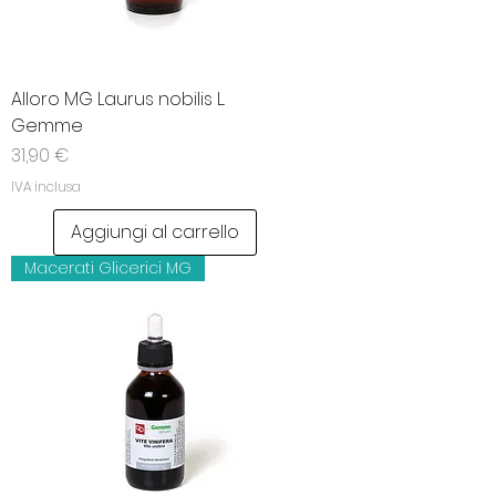
Alloro MG Laurus nobilis L.
Gemme
Prezzo
31,90 €
IVA inclusa
Aggiungi al carrello
Macerati Glicerici MG