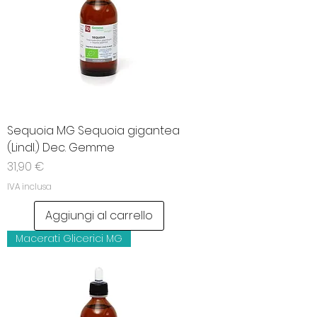
Sequoia MG Sequoia gigantea
(Lindl.) Dec. Gemme
Prezzo
31,90 €
IVA inclusa
Aggiungi al carrello
Macerati Glicerici MG