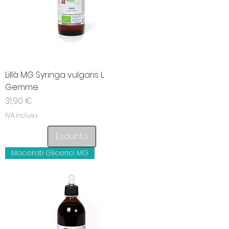
Lillà MG Syringa vulgaris L.
Gemme
Prezzo
31,90 €
IVA inclusa
Esaurito
Macerati Glicerici MG