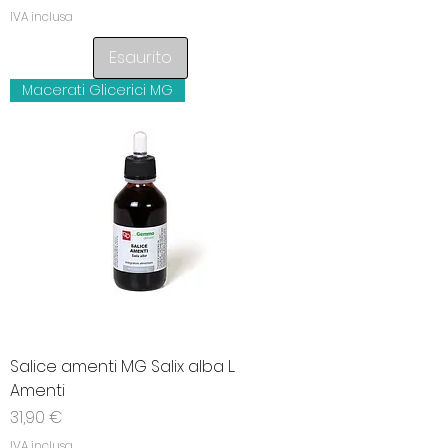
IVA inclusa
Esaurito
Macerati Glicerici MG
Salice amenti MG Salix alba L.
Amenti
Prezzo
31,90 €
IVA inclusa