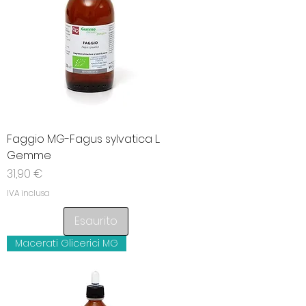
Faggio MG-Fagus sylvatica L.
Gemme
Prezzo
31,90 €
IVA inclusa
Esaurito
Macerati Glicerici MG