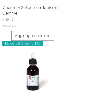
Viburno MG Viburnum lantana L.
Gemme
Prezzo
31,90 €
IVA inclusa
Aggiungi al carrello
Macerati Glicerici MG