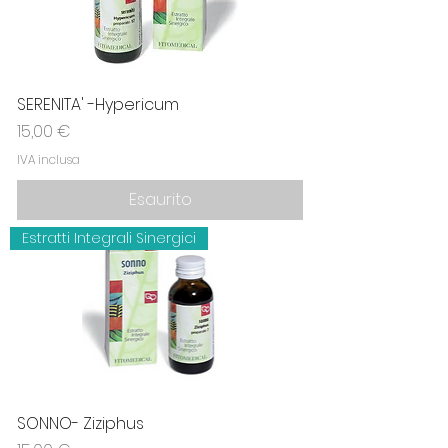
SERENITA' -Hypericum
Prezzo
15,00 €
IVA inclusa
Esaurito
Estratti Integrali Sinergici
SONNO- Ziziphus