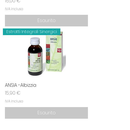
Prezzo
15,00 €
IVA inclusa
Esaurito
Estratti Integrali Sinergici
ANSIA -Albizzia
Prezzo
15,90 €
IVA inclusa
Esaurito