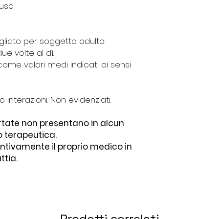
ausa
gliato per soggetto adulto:
e volte al dì.
ome valori medi indicati ai sensi
 o interazioni: Non evidenziati.
ortate non presentano in alcun
o terapeutica.
tivamente il proprio medico in
ttia.