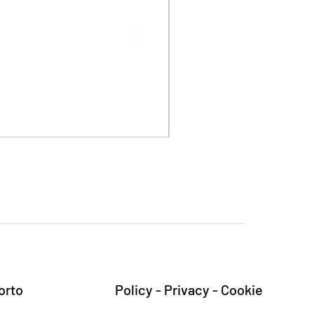
Cefavin
Prezzo
20,80 €
IVA inclusa
orto
Policy - Privacy - Cookie