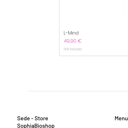
L-Mind
Prezzo
49,90 €
IVA inclusa
Sede - Store
Menu
SophiaBioshop