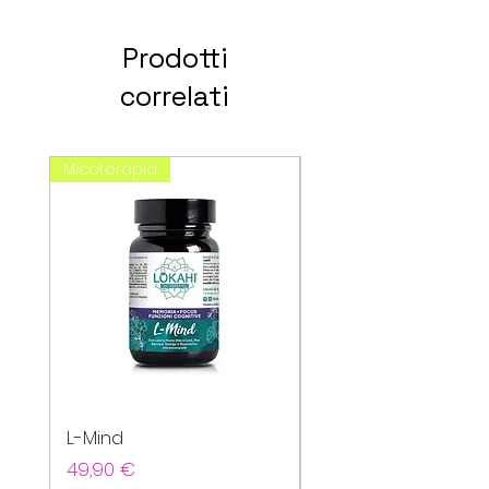
Prodotti
correlati
Micoterapia
spagirici
L-Mind
Cefavin
Prezzo
Prezzo
49,90 €
20,80 €