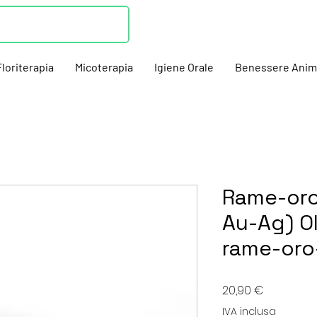
Floriterapia
Micoterapia
Igiene Orale
Benessere Anim
Rame-oro
Au-Ag) O
rame-oro
Prezzo
20,90 €
IVA inclusa