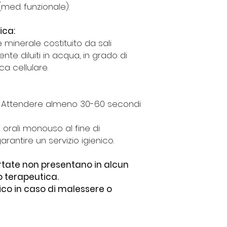
(med. funzionale).
ica:
ne minerale
costituito da sali
nte diluiti in acqua, in grado di
ca cellulare.
e. Attendere almeno 30-60 secondi
i orali monouso al fine di
rantire un servizio igienico.
ortate non presentano in alcun
o terapeutica.
ico in caso di malessere o