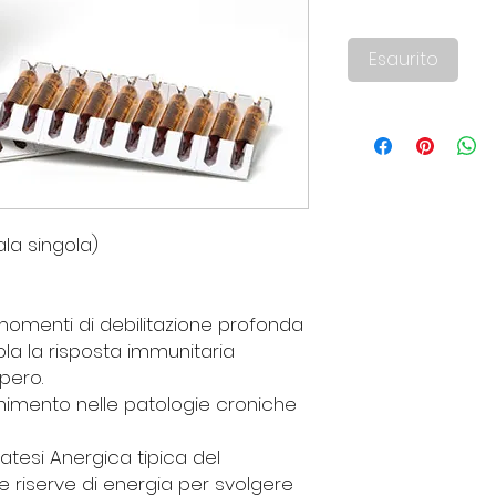
Esaurito
ala singola)
momenti di debilitazione profonda
la la risposta immunitaria
pero.
nimento nelle patologie croniche
iatesi Anergica tipica del
e riserve di energia per svolgere