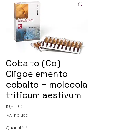
Cobalto (Co)
Oligoelemento
cobalto + molecola
triticum aestivum
Prezzo
19,90 €
IVA inclusa
Quantità
*