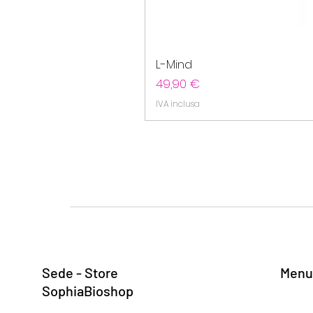
L-Mind
Prezzo
49,90 €
IVA inclusa
Sede - Store
Menu
SophiaBioshop