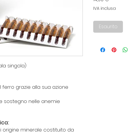
IVA inclusa
Esaurito
ala singola)
l ferro grazie alla sua azione
me sostegno nelle anemie
ica:
 origine minerale
costituito da