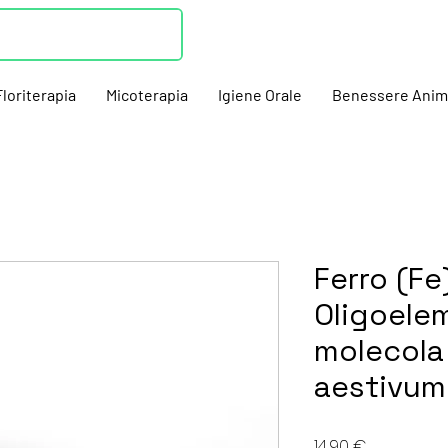
Floriterapia
Micoterapia
Igiene Orale
Benessere Anim
Ferro (Fe
Oligoele
molecola
aestivum
Prezzo
14,90 €