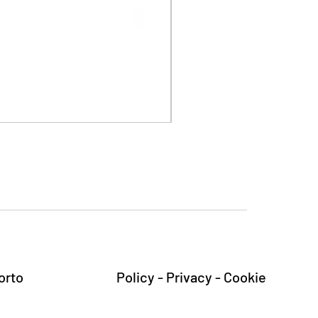
Cefavin
Prezzo
20,80 €
IVA inclusa
orto
Policy - Privacy - Cookie