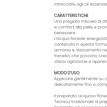
intrecciate agli oli essenziali
CARATTERISTICHE
Una pregiata miscela di att
e comfort alla pelle e pr
benessere.
L’acqua floreale energizza
contenuta in questa formul
armonia e rilassamento nei
frenetici che possono cr
stessi, agitazione e appren
MODO D’USO:
Applicare gentilmente su c
delicatamente fino a comp
Il preparato acquoso flore
Tecnica tradizionale di pre