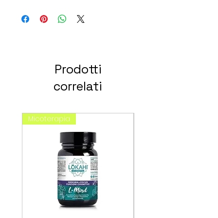
Prodotti
correlati
Micoterapia
spagirici