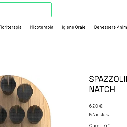
Floriterapia
Micoterapia
Igiene Orale
Benessere Anim
SPAZZOL
NATCH
Prezzo
6,90 €
IVA inclusa
Quantità
*