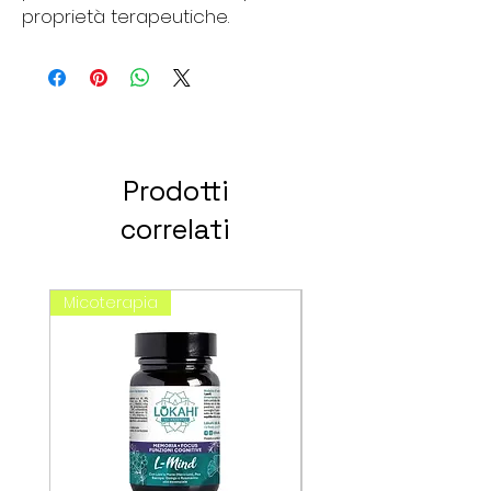
proprietà terapeutiche.
Prodotti
correlati
Micoterapia
spagirici