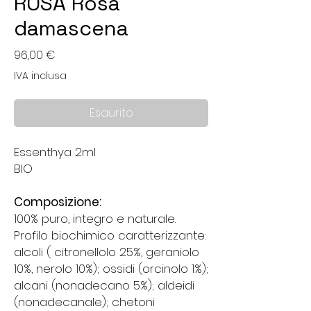
ROSA Rosa
damascena
Prezzo
96,00 €
IVA inclusa
Esaurito
Essenthya 2ml
BIO
Composizione:
100% puro, integro e naturale.
Profilo biochimico caratterizzante:
alcoli ( citronellolo 25%, geraniolo
10%, nerolo 10%); ossidi (orcinolo 1%);
alcani (nonadecano 5%); aldeidi
(nonadecanale); chetoni