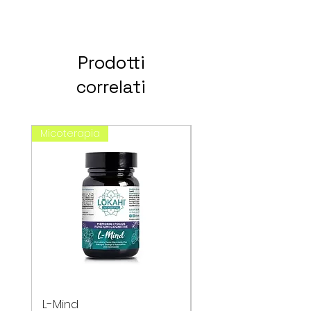
Prodotti
correlati
Micoterapia
spagirici
L-Mind
Cefavin