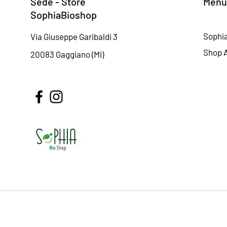
Sede - Store
Menu
SophiaBioshop
Sophi
Via Giuseppe Garibaldi 3
Shop A
20083 Gaggiano (MI)