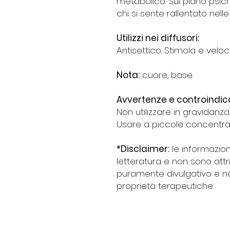
metabolico. Sul piano psic
chi si sente rallentato nelle
Utilizzi nei diffusori:
Antisettico. Stimola e veloci
Nota:
cuore, base.
Avvertenze e controindica
Non utilizzare in gravidanz
Usare a piccole concentraz
*Disclaimer:
le informazion
letteratura e non sono attr
puramente divulgativo e n
proprietà terapeutiche.