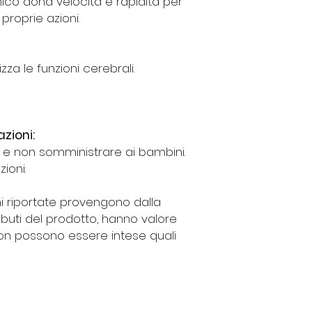
hico dona velocità e rapidità per
 proprie azioni.
zza le funzioni cerebrali.
zioni:
a e non somministrare ai bambini.
ioni.
i riportate provengono dalla
ibuti del prodotto, hanno valore
on possono essere intese quali