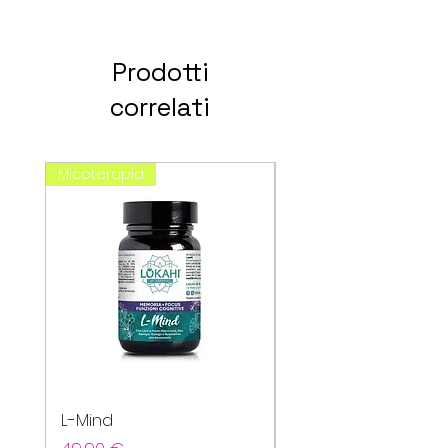
Prodotti
correlati
Micoterapia
spagirici
L-Mind
Cefavin