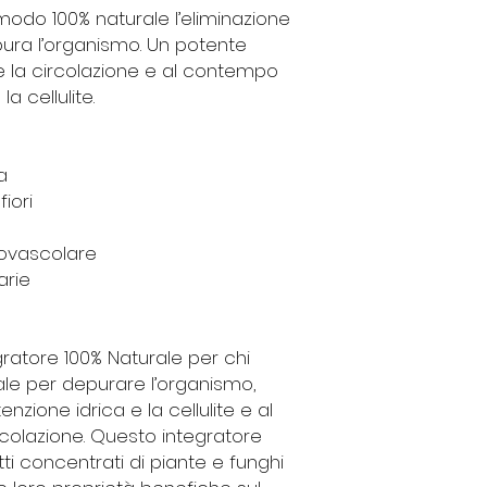
 modo 100% naturale
l’eliminazione
ura l’organismo. Un potente
e la circolazione
e al contempo
 la
cellulite
.
a
iori
iovascolare
arie
egratore 100% Naturale per chi
le per depurare l’organismo,
nzione idrica e la cellulite e al
colazione. Questo integratore
tti concentrati di piante e funghi