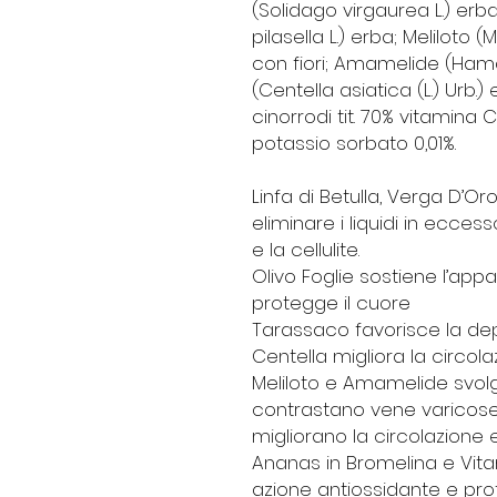
(Solidago virgaurea L.) erba
pilasella L.) erba; Meliloto (Me
con fiori; Amamelide (Hamam
(Centella asiatica (L.) Urb.
cinorrodi tit. 70% vitamina 
potassio sorbato 0,01%.
Linfa di Betulla, Verga D’Oro
eliminare i liquidi in eccess
e la cellulite.
Olivo Foglie
sostiene l’appa
protegge il cuore
Tarassaco
favorisce la de
Centella
migliora la circola
Meliloto e Amamelide
svolg
contrastano vene varicose
migliorano la circolazione e
Ananas in Bromelina e Vit
azione antiossidante e pro