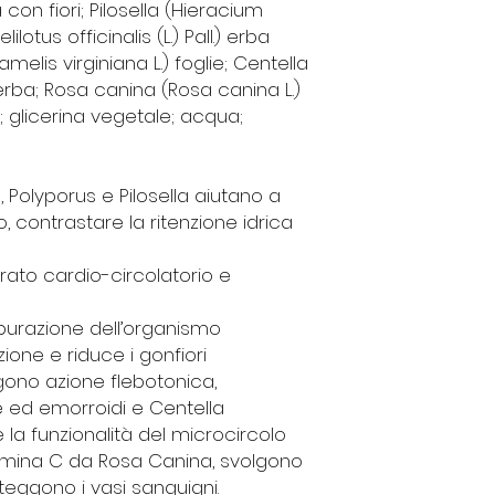
 con fiori; Pilosella (Hieracium
lilotus officinalis (L.) Pall.) erba
elis virginiana L.) foglie; Centella
) erba; Rosa canina (Rosa canina L.)
C; glicerina vegetale; acqua;
, Polyporus e Pilosella
aiutano a
o, contrastare la ritenzione idrica
rato cardio-circolatorio e
purazione dell’organismo
zione e riduce i gonfiori
ono azione flebotonica,
 ed emorroidi e Centella
 la funzionalità del microcircolo
amina C
da Rosa Canina, svolgono
teggono i vasi sanguigni.