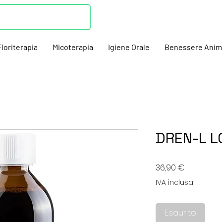
Floriterapia
Micoterapia
Igiene Orale
Benessere Anim
DREN-L L
Prezzo
36,90 €
IVA inclusa
Esaurito