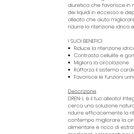
diuretica
che favorisce in
dei liquidi in eccesso
e dep
alleato che aiuta
migliorar
ridurre
la ritenzione idrica
e
I SUOI BENEFICI
Riduce la ritenzione idric
Contrasta cellulite e gonf
Migliora la circolazione
Rafforza il sistema card
Favorisce le funzioni urin
Descrizione
DREN-L
è il tuo alleato! Int
cerca una soluzione natura
ridurre efficacemente la rite
contempo migliorare la cir
alimentare è ricco di estra