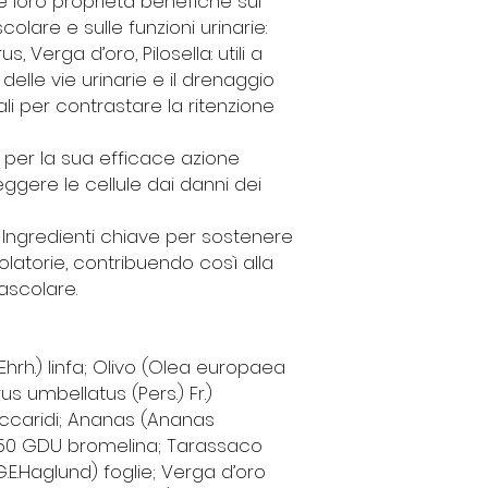
le loro proprietà benefiche sul
colare e sulle funzioni urinarie:
rus
,
Verga d’oro, Pilosella
: utili a
elle vie urinarie e il drenaggio
iali per contrastare la ritenzione
a per la sua efficace azione
eggere le cellule dai danni dei
: Ingredienti chiave per sostenere
colatorie, contribuendo così alla
ascolare.
hrh.) linfa; Olivo (Olea europaea
rus umbellatus (Pers.) Fr.)
saccaridi; Ananas (Ananas
t. 250 GDU bromelina; Tarassaco
.Haglund) foglie; Verga d’oro