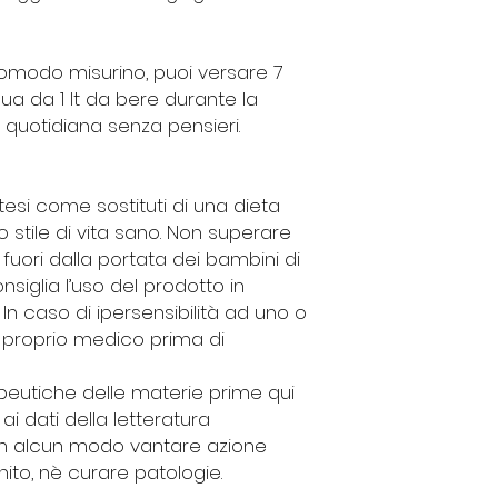
comodo misurino, puoi versare 7
qua da 1 lt da bere durante la
 quotidiana senza pensieri.
tesi come sostituti di una dieta
o stile di vita sano. Non superare
 fuori dalla portata dei bambini di
onsiglia l’uso del prodotto in
In caso di ipersensibilità ad uno o
il proprio medico prima di
apeutiche delle materie prime qui
ai dati della letteratura
 in alcun modo vantare azione
nito, nè curare patologie.