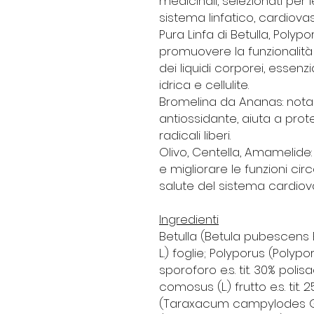
medicinali, selezionati per 
sistema linfatico, cardiovas
Pura
Linfa di Betulla
,
Polypo
promuovere la funzionalità d
dei liquidi corporei, essenz
idrica e cellulite.
Bromelina da Ananas
: not
antiossidante, aiuta a prot
radicali liberi.
Olivo
,
Centella
,
Amamelide
e migliorare le funzioni cir
salute del sistema cardiov
Ingredienti
Betulla (Betula pubescens E
L.) foglie; Polyporus (Polypo
sporoforo e.s. tit. 30% poli
comosus (L.) frutto e.s. ti
(Taraxacum campylodes G.E