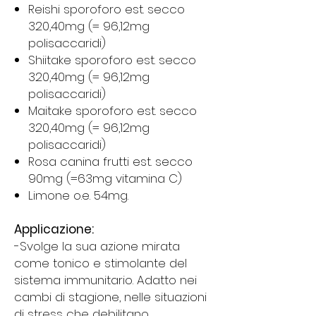
Reishi sporoforo est. secco
320,40mg (= 96,12mg
polisaccaridi)
Shiitake sporoforo est. secco
320,40mg (= 96,12mg
polisaccaridi)
Maitake sporoforo est. secco
320,40mg (= 96,12mg
polisaccaridi)
Rosa canina frutti est. secco
90mg (=63mg vitamina C)
Limone o.e. 54mg.
Applicazione:
-Svolge la sua azione mirata
come tonico e stimolante del
sistema immunitario. Adatto nei
cambi di stagione, nelle situazioni
di stress che debilitano