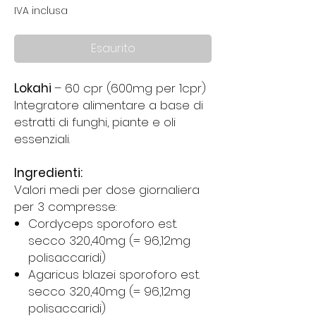
IVA inclusa
Esaurito
Lokahi
– 60 cpr (600mg per 1cpr)
Integratore alimentare a base di
estratti di funghi, piante e oli
essenziali.
Ingredienti:
Valori medi per dose giornaliera
per 3 compresse:
Cordyceps sporoforo est.
secco 320,40mg (= 96,12mg
polisaccaridi)
Agaricus blazei sporoforo est.
secco 320,40mg (= 96,12mg
polisaccaridi)