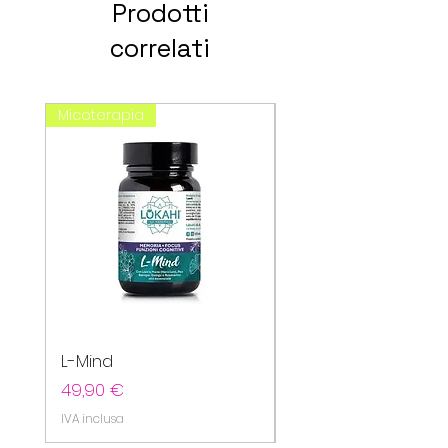
Prodotti
correlati
Micoterapia
spagirici
L-Mind
Cefavin
Prezzo
Prezzo
49,90 €
20,80 €
IVA inclusa
IVA inclusa