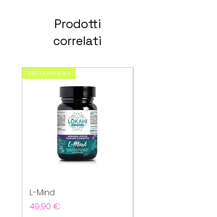
Prodotti
correlati
Micoterapia
spagirici
L-Mind
Cefavin
Prezzo
Prezzo
49,90 €
20,80 €