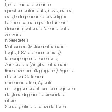
(forte nausea durante
spostamenti in auto, nave, aereo,
ecc.) o la presenza di vertigini.
La melissa, nota per le funzioni
rilassanti, potenzia l’azione dello
zenzero.
INGREDIENTI
Melissa e.s. (Melissa officinalis L.:
foglie, 0,8% ac. rosmarinico),
Idrossipropilmetilcellulosa,
Zenzero e.s. (Zingiber officinalis
Rosc.: rizoma, 5% gingeroli), Agente
di carica: Cellulosa
microcristallina; Agenti
antiagglomeranti: sali di magnesio
degli acidi grassi e biossido di
silicio.
Senza glutine e senza lattosio.