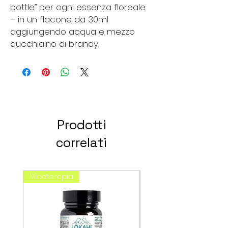
bottle” per ogni essenza floreale
– in un flacone da 30ml
aggiungendo acqua e mezzo
cucchiaino di brandy.
Prodotti
correlati
Micoterapia
spagirici