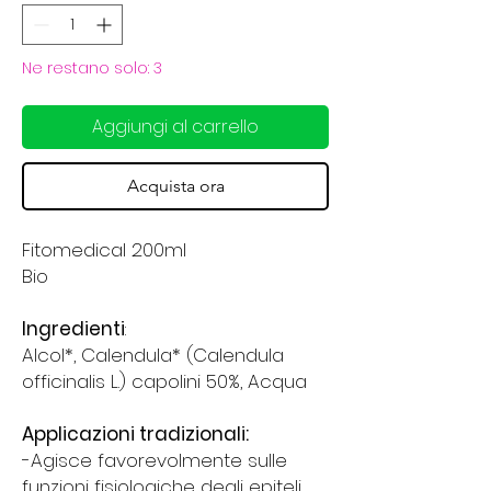
Ne restano solo: 3
Aggiungi al carrello
Acquista ora
Fitomedical 200ml
Bio
Ingredienti
:
Alcol*, Calendula* (Calendula
officinalis L.) capolini 50%, Acqua
Applicazioni tradizionali:
-Agisce favorevolmente sulle
funzioni fisiologiche degli epiteli.