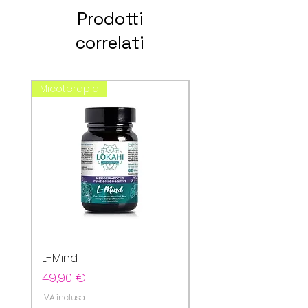
Prodotti
correlati
Micoterapia
spagirici
L-Mind
Cefavin
Prezzo
Prezzo
49,90 €
20,80 €
IVA inclusa
IVA inclusa