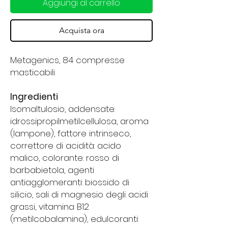
Aggiungi al carrello
Acquista ora
Metagenics, 84 compresse
masticabili
Ingredienti
Isomaltulosio, addensate:
idrossipropilmetilcellulosa, aroma
(lampone), fattore intrinseco,
correttore di acidità: acido
malico, colorante: rosso di
barbabietola, agenti
antiagglomeranti: biossido di
silicio, sali di magnesio degli acidi
grassi, vitamina B12
(metilcobalamina), edulcoranti: