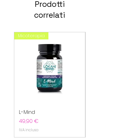
Prodotti
correlati
Micoterapia
spagirici
L-Mind
Cefavin
Prezzo
Prezzo
49,90 €
20,80 €
IVA inclusa
IVA inclusa