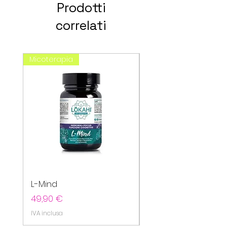
Prodotti
correlati
Micoterapia
spagirici
L-Mind
Cefavin
Prezzo
Prezzo
49,90 €
20,80 €
IVA inclusa
IVA inclusa