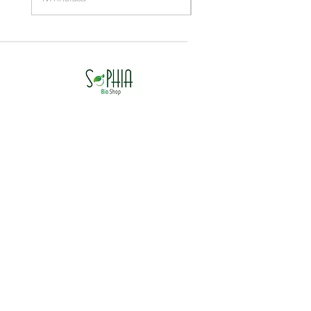
Sede - Store SophiaBioshop
Via Giuseppe Garibaldi 3 20083 Gaggiano (MI)
Assistenza & Supporto
Contatti
Centro Assistenza
Spedizione & Resi
Metodi di Pagamento