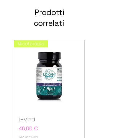
Prodotti
correlati
Micoterapia
spagirici
L-Mind
Cefavin
Prezzo
Prezzo
49,90 €
20,80 €
IVA inclusa
IVA inclusa